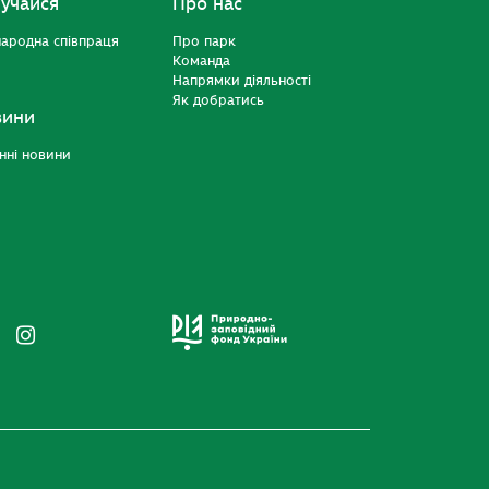
учайся
Про нас
ародна співпраця
Про парк
Команда
Напрямки діяльності
Як добратись
вини
нні новини