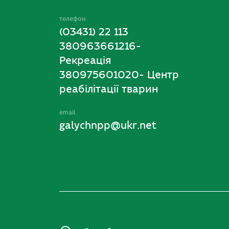
телефон
(03431) 22 113
380963661216-
Рекреація
380975601020- Центр
реабілітації тварин
email
galychnpp@ukr.net