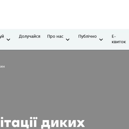
уй
Долучайся
Про нас
Публічно
Е-
квиток
рин
ітації диких