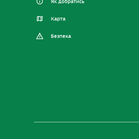
Як добратись
Карта
Безпека