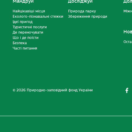
Мандруй
Досліджуй
Дол
Найцікавіші місця
Природа парку
Міжн
Еколого-пізнавальні стежки
Збереження природи
Ідеї пригод
Туристичні послуги
Но
Де переночувати
Що і де поїсти
Оста
Безпека
Часті питання
© 2026 Природно-заповідний фонд України