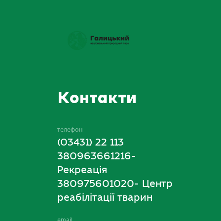
Контакти
телефон
(03431) 22 113
380963661216-
Рекреація
380975601020- Центр
реабілітації тварин
email