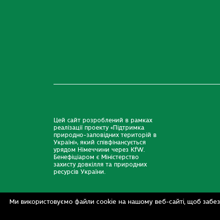
Цей сайт розроблений в рамках
реалізації проекту «Підтримка
природно-заповідних територій в
Україні», який співфінансується
урядом Німеччини через KfW.
Бенефіціаром є Міністерство
захисту довкілля та природних
ресурсів України.
Ми використовуємо файли cookie на нашому веб-сайті, щоб забез