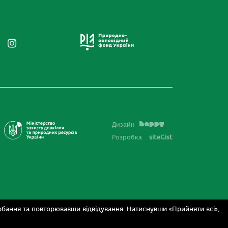
Дизайн
Розробка
siteGist
бання та повторювавши відвідування. Натиснувши «Прийняти всі»,