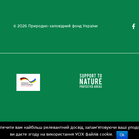
© 2026 Природно-заповідний фонд України
печити вам найбільш релевантний досвід, запам’ятовуючи ваші уподо
ви даєте згоду на використання УСІХ файлів cookie.
Ok