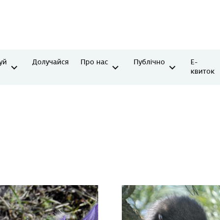
уй
Долучайся
Про нас
Публічно
Е-
квиток