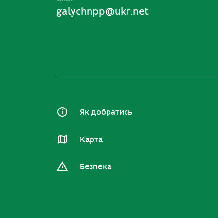
galychnpp@ukr.net
Як добратись
Карта
Безпека