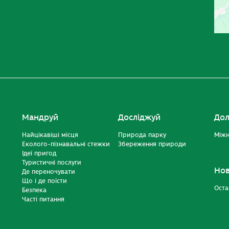
Мандруй
Досліджуй
Дол
Найцікавіші місця
Природа парку
Міжн
Еколого-пізнавальні стежки
Збереження природи
Ідеї пригод
Туристичні послуги
Но
Де переночувати
Що і де поїсти
Оста
Безпека
Часті питання