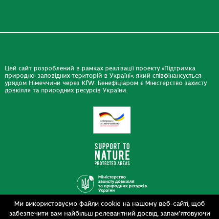
Цей сайт розроблений в рамках реалізації проекту «Підтримка
природно-заповідних територій в Україні», який співфінансується
урядом Німеччини через KfW. Бенефіціаром є Міністерство захисту
довкілля та природних ресурсів України.
Ми використовуємо файли cookie на нашому веб-сайті, щоб
Дизайн
забезпечити вам найбільш релевантний досвід, запам’ятовуючи
Розробка
siteGist