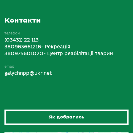
Контакти
телефон
(03431) 22 113
380963661216- Рекреація
380975601020- Центр реабілітації тварин
email
galychnpp@ukr.net
Як добратись