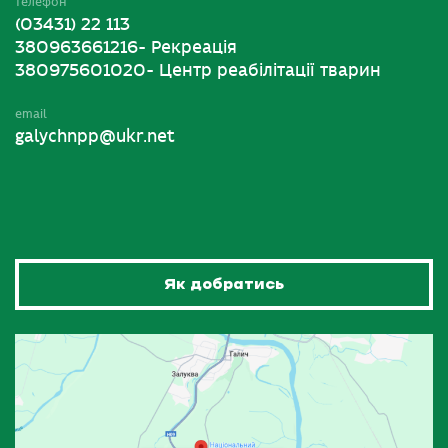
телефон
(03431) 22 113
380963661216- Рекреація
380975601020- Центр реабілітації тварин
email
galychnpp@ukr.net
Як добратись