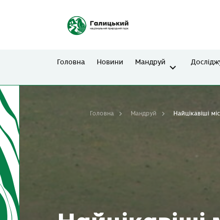
Головна
Новини
Мандруй
Дослідж
Головна
Мандруй
Найцікавіші мі