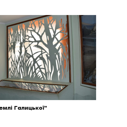
емлі Галицької”