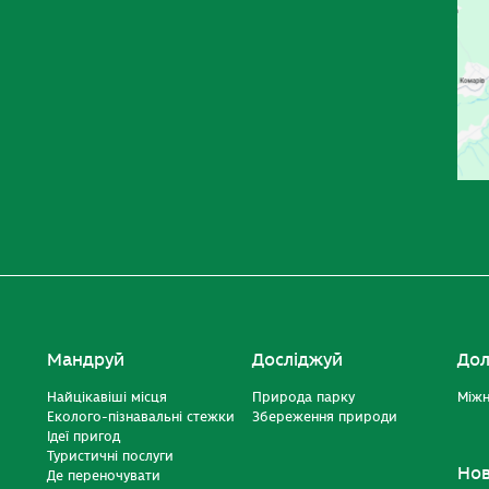
Мандруй
Досліджуй
Дол
Найцікавіші місця
Природа парку
Міжн
Еколого-пізнавальні стежки
Збереження природи
Ідеї пригод
Туристичні послуги
Но
Де переночувати