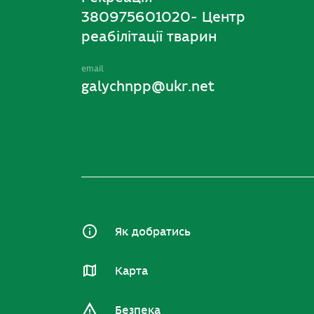
380975601020- Центр
реабілітації тварин
email
galychnpp@ukr.net
Як добратись
Карта
Безпека