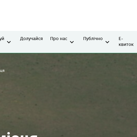
уй
Долучайся
Про нас
Публічно
Е-
квиток
сця