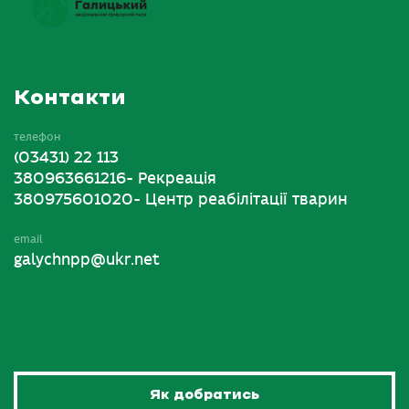
Контакти
телефон
(03431) 22 113
380963661216- Рекреація
380975601020- Центр реабілітації тварин
email
galychnpp@ukr.net
Як добратись