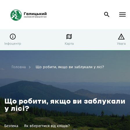
Інфоцентр
Карта
Увага
Головна
Що робити, якщо ви заблукали у лісі?
Що робити, якщо ви заблукали
у лісі?
Безпека
Як вберегтися від кліщів?