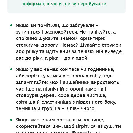
інформацію місця, де ви перебуваєте.
Якщо ви помітили, що заблукали –
зупиніться і заспокойтеся. Не панікуйте, а
спокійно шукайте знайомі орієнтири:
стежку чи дорогу. Немає? Шукайте струмок
або річку та йдіть вниз за течією. Він виведе
вас до ріки, а ріка – до людей.
Якщо у вас немає компаса чи годинника,
аби зорієнтуватися у сторонах світу, тоді
запам’ятайте: мох і лишайники виростають
частіше на північній стороні каменів і
стовбурів дерев. Кора дерев чистіша,
світліша й еластичніша з південного боку,
темніша й грубіша – з північного.
Якщо маєте чим розпалити вогнище,
скористайтеся цим, щоб зігрітися, висушити
одяг чи подати сигнал. Бережіть та