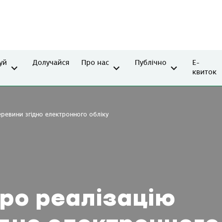
уй
Долучайся
Про нас
Публічно
Е-
квиток
еревини згідно електронного обліку
ро реалізацію