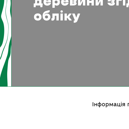
деревини зг
обліку
Інформація п