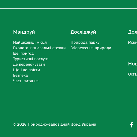
Мандруй
Досліджуй
Дол
Найцікавіші місця
Природа парку
Міжн
Еколого-пізнавальні стежки
Збереження природи
Ідеї пригод
Туристичні послуги
Но
Де переночувати
Що і де поїсти
Оста
Безпека
Часті питання
© 2026 Природно-заповідний фонд України