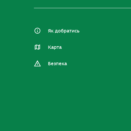
Як добратись
Карта
Безпека