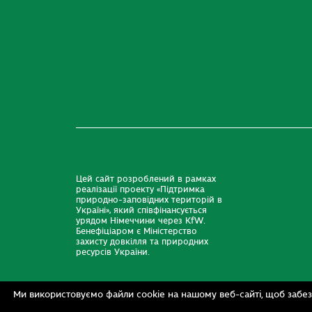
Цей сайт розроблений в рамках
реалізації проекту «Підтримка
природно-заповідних територій в
Україні», який співфінансується
урядом Німеччини через KfW.
Бенефіціаром є Міністерство
захисту довкілля та природних
ресурсів України.
Ми використовуємо файли cookie на нашому веб-сайті, щоб забез