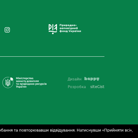
Дизайн
Розробка
siteGist
бання та повторювавши відвідування. Натиснувши «Прийняти всі»,