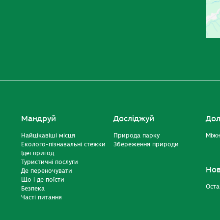
Мандруй
Досліджуй
Дол
Найцікавіші місця
Природа парку
Міжн
Еколого-пізнавальні стежки
Збереження природи
Ідеї пригод
Туристичні послуги
Но
Де переночувати
Що і де поїсти
Оста
Безпека
Часті питання