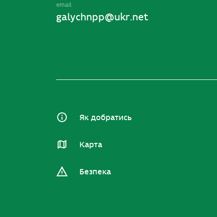
email
galychnpp@ukr.net
Як добратись
Карта
Безпека