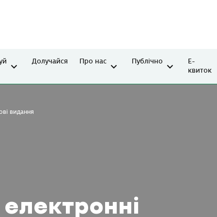
уй
Долучайся
Про нас
Публічно
Е-
квиток
ові видання
 електронні