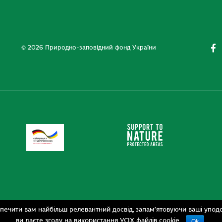
© 2026 Природно-заповідний фонд України
печити вам найбільш релевантний досвід, запам’ятовуючи ваші уподо
ви даєте згоду на використання УСІХ файлів cookie.
Ok