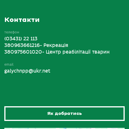
Контакти
телефон
(03431) 22 113
380963661216- Рекреація
380975601020- Центр реабілітації тварин
email
galychnpp@ukr.net
Як добратись