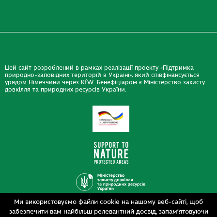
Цей сайт розроблений в рамках реалізації проекту «Підтримка
природно-заповідних територій в Україні», який співфінансується
урядом Німеччини через KfW. Бенефіціаром є Міністерство захисту
довкілля та природних ресурсів України.
Ми використовуємо файли cookie на нашому веб-сайті, щоб
Дизайн
забезпечити вам найбільш релевантний досвід, запам’ятовуючи
Розробка
siteGist