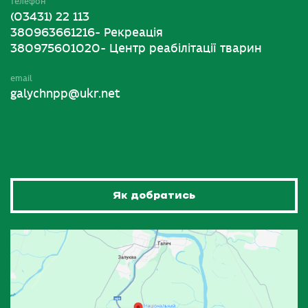
телефон
(03431) 22 113
380963661216- Рекреація
380975601020- Центр реабілітації тварин
email
galychnpp@ukr.net
Як добратись