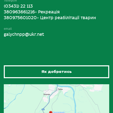
телефон
(03431) 22 113
380963661216- Рекреація
380975601020- Центр реабілітації тварин
email
galychnpp@ukr.net
Як добратись