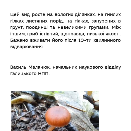
Цей вид росте на вологих ділянках, на гнилих
гілках листяних порід, на гілках, занурених в
ґрунт, поодинці та невеликими групами. Між
іншим, гриб їстівний, щоправда, низької якості.
Бажано вживати його після 10-ти хвилинного
відварювання.
Василь Маланюк, начальник наукового відділу
Галицького НПП.
.