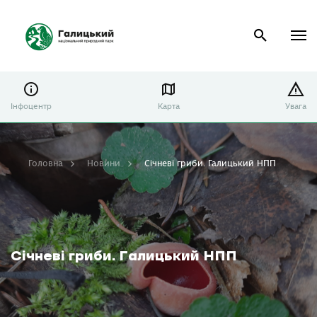
Інфоцентр
Карта
Увага
Головна
Новини
Січневі гриби. Галицький НПП
Січневі гриби. Галицький НПП