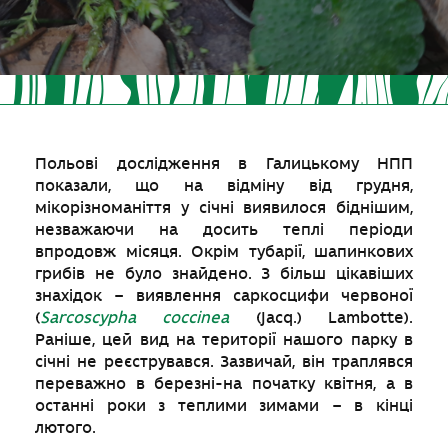
Польові дослідження в Галицькому НПП
показали, що на відміну від грудня,
мікорізноманіття у січні виявилося біднішим,
незважаючи на досить теплі періоди
впродовж місяця. Окрім тубарії, шапинкових
грибів не було знайдено. З більш цікавіших
знахідок – виявлення саркосцифи червоної
(
Sarcoscypha coccinea
(Jacq.) Lambotte).
Раніше, цей вид на території нашого парку в
січні не реєструвався. Зазвичай, він траплявся
переважно в березні-на початку квітня, а в
останні роки з теплими зимами – в кінці
лютого.