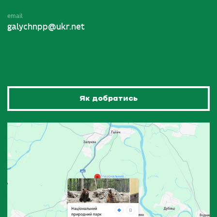
email
galychnpp@ukr.net
Як добратись