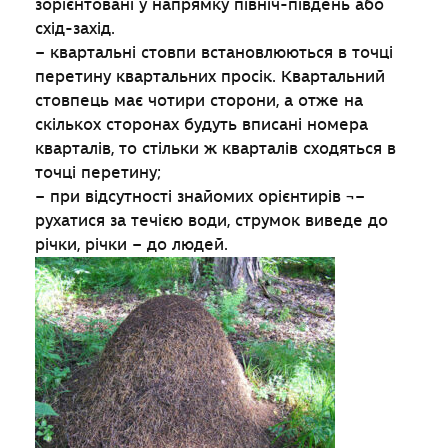
зорієнтовані у напрямку північ-південь або
схід-захід.
– квартальні стовпи встановлюються в точці
перетину квартальних просік. Квартальний
стовпець має чотири сторони, а отже на
скількох сторонах будуть вписані номера
кварталів, то стільки ж кварталів сходяться в
точці перетину;
– при відсутності знайомих орієнтирів ¬–
рухатися за течією води, струмок виведе до
річки, річки – до людей.