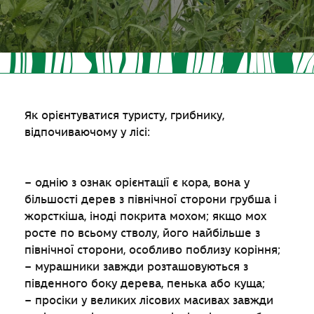
Як орієнтуватися туристу, грибнику,
відпочиваючому у лісі:
– однію з ознак орієнтації є кора, вона у
більшості дерев з північної сторони грубша і
жорсткіша, іноді покрита мохом; якщо мох
росте по всьому стволу, його найбільше з
північної сторони, особливо поблизу коріння;
– мурашники завжди розташовуються з
південного боку дерева, пенька або куща;
– просіки у великих лісових масивах завжди