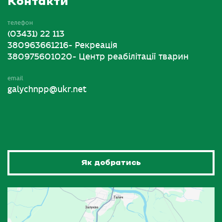
Контакти
телефон
(03431) 22 113
380963661216- Рекреація
380975601020- Центр реабілітації тварин
email
galychnpp@ukr.net
Як добратись