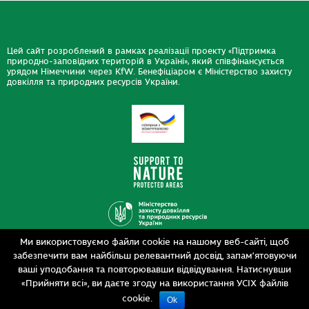
Цей сайт розроблений в рамках реалізації проекту «Підтримка
природно-заповідних територій в Україні», який співфінансується
урядом Німеччини через KfW. Бенефіціаром є Міністерство захисту
довкілля та природних ресурсів України.
Ми використовуємо файли cookie на нашому веб-сайті, щоб
Дизайн
забезпечити вам найбільш релевантний досвід, запам’ятовуючи
Розробка
siteGist
ваші уподобання та повторювавши відвідування. Натиснувши
«Прийняти всі», ви даєте згоду на використання УСІХ файлів
cookie.
Ok