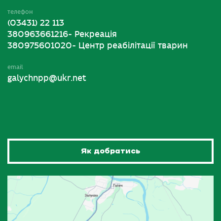
телефон
(03431) 22 113
380963661216- Рекреація
380975601020- Центр реабілітації тварин
email
galychnpp@ukr.net
Як добратись