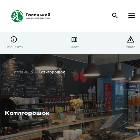
Інфоцентр
Карта
Увага
Головна
Котигорошок
Котигорошок