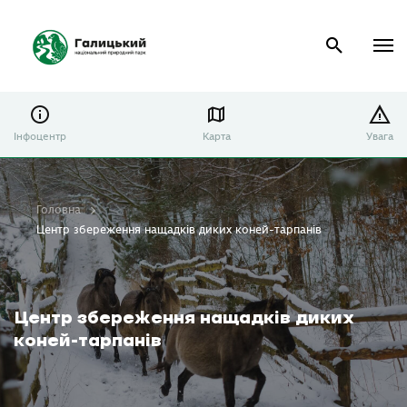
Інфоцентр
Карта
Увага
Головна
Центр збереження нащадків диких коней-тарпанів
Центр збереження нащадків диких
коней-тарпанів