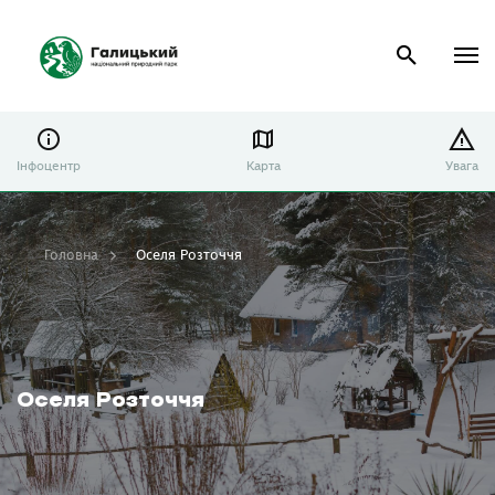
Інфоцентр
Карта
Увага
Головна
Оселя Розточчя
Оселя Розточчя