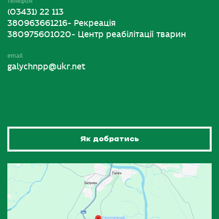
телефон
(03431) 22 113
380963661216- Рекреація
380975601020- Центр реабілітації тварин
email
galychnpp@ukr.net
Як добратись