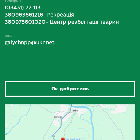
телефон
(03431) 22 113
380963661216- Рекреація
380975601020- Центр реабілітації тварин
email
galychnpp@ukr.net
Як добратись