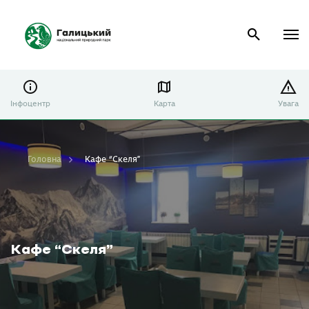
Інфоцентр
Карта
Увага
Головна
Кафе “Скеля”
Кафе “Скеля”