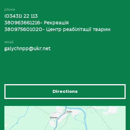
phone
(03431) 22 113
380963661216- Рекреація
380975601020- Центр реабілітації тварин
email
galychnpp@ukr.net
Directions