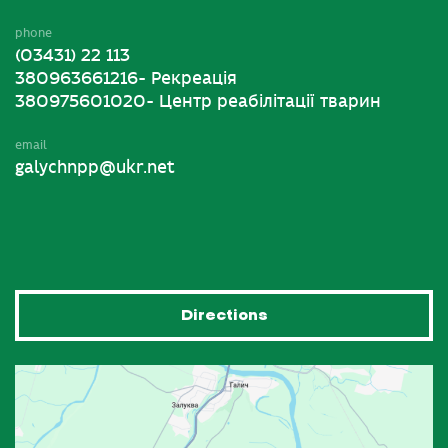
phone
(03431) 22 113
380963661216- Рекреація
380975601020- Центр реабілітації тварин
email
galychnpp@ukr.net
Directions