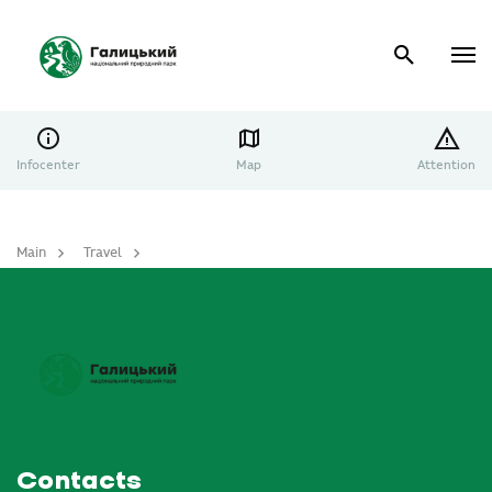
Infocenter
Map
Attention
Main
Travel
The most interesting places
Contacts